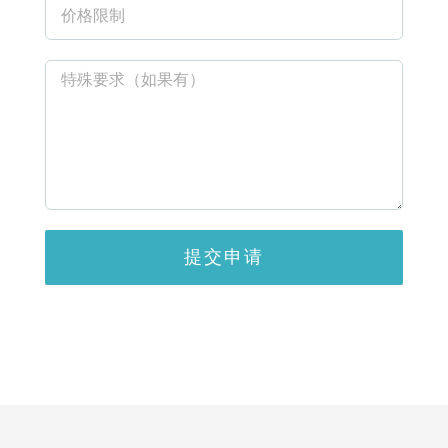
We aim to provide professional medical and clinical
services to our dear residents in Taman Setia Indah. It is
our pleasure to serve you and your family.
JOIN OUR PANEL NOW
简体中文