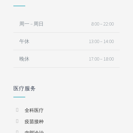
Vaccination
周一 – 周日
8:00 – 22:00
In-house Clinic
午休
13:00 – 14:00
ECG
Ultrasound
晚休
17:00 – 18:00
X-ray
Blood Test
医疗服务
VIEW OUR SERVICES
全科医疗
疫苗接种
内部诊治