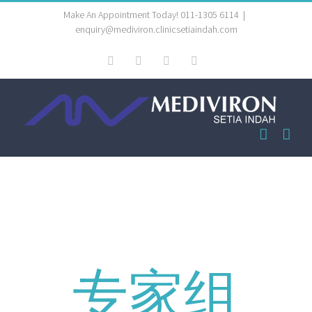
Skip
Make An Appointment Today! 011-1305 6114
|
enquiry@mediviron.clinicsetiaindah.com
to
whatsapp
facebook
instagram
Email
content
成为我们的
专家组