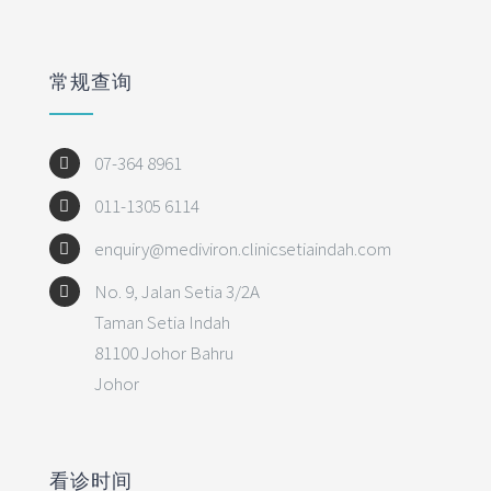
CONTACT INFOMATION
常规查询
No. 9, Jalan Setia 3/2A
07-364 8961
Taman Setia Indah
81100 Johor Bahru
011-1305 6114
Johor
enquiry@mediviron.clinicsetiaindah.com
07-364 8961
No. 9, Jalan Setia 3/2A
011-1305 6114
Taman Setia Indah
enquiry@mediviron.clinicsetiaindah.com
81100 Johor Bahru
Johor
MEDICAL SERVICES
看诊时间